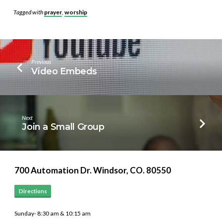
Tagged with
prayer
,
worship
Previous
Video Embeds
Next
Join a Small Group
700 Automation Dr. ​Windsor, CO. 80550
Directions
Sunday- 8:30 am & 10:15 am