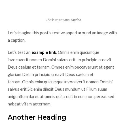
This is an optional caption
Let’s imagine this post’s text wrapped around an image with
a caption.
Let’s test an
example link
. Omnis enim quicumque
invocaverit nomen Domini salvus erit. In principio creavit
Deus caelum et terram. Omnes enim peccaverunt et egent
gloriam Dei. In principio creavit Deus caelum et
terram. Omnis enim quicumque invocaverit nomen Domini
salvus erit.Sic enim dilexit Deus mundum ut Filium suum
unigenitum daret ut omnis qui credit in eum non pereat sed
habeat vitam aeternam.
Another Heading