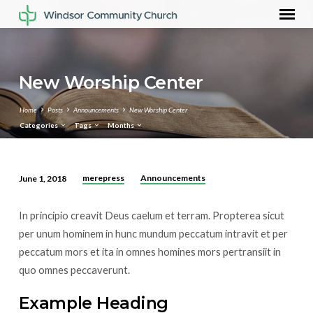
New Worship Center
Home
Posts
Announcements
New Worship Center
Categories
Tags
Months
merepress
Announcements
June 1, 2018
New
Worship
In principio creavit Deus caelum et terram. Propterea sicut
Center
per unum hominem in hunc mundum peccatum intravit et per
peccatum mors et ita in omnes homines mors pertransiit in
quo omnes peccaverunt.
Example Heading