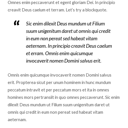
Omnes enim peccaverunt et egent gloriam Dei. In principio
creavit Deus caelum et terram. Let’s try a blockquote.
Sic enim dilexit Deus mundum ut Filium
suum unigenitum daret ut omnis qui credit
in eum non pereat sed habeat vitam
aeternam. In principio creavit Deus caelum
et erram. Omnis enim quicumque
invocaverit nomen Domini salvus erit.
Omnis enim quicumque invocaverit nomen Domini salvus
erit. Propterea sicut per unum hominem in hunc mundum
peccatum intravit et per peccatum mors et ita in omnes
homines mors pertransiit in quo omnes peccaverunt. Sic enim
dilexit Deus mundum ut Filium suum unigenitum daret ut
omnis qui credit in eum non pereat sed habeat vitam
aeternam.